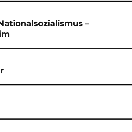
ationalsozialismus –
im
r