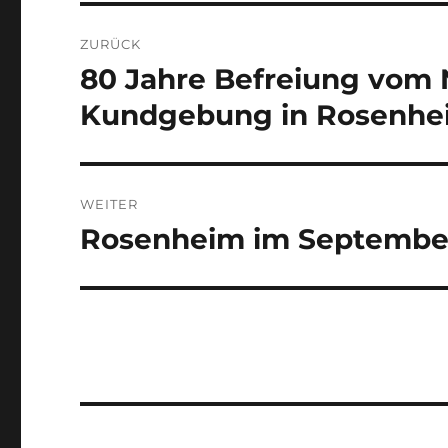
Beitragsnavigation
ZURÜCK
80 Jahre Befreiung vom N
Vorheriger
Beitrag:
Kundgebung in Rosenhe
WEITER
Rosenheim im Septembe
Nächster
Beitrag: