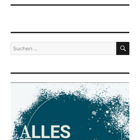
SU
Suchen
nach: