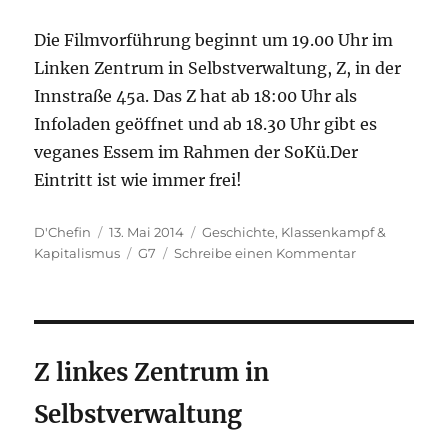
Die Filmvorführung beginnt um 19.00 Uhr im
Linken Zentrum in Selbstverwaltung, Z, in der
Innstraße 45a. Das Z hat ab 18:00 Uhr als
Infoladen geöffnet und ab 18.30 Uhr gibt es
veganes Essem im Rahmen der SoKü.Der
Eintritt ist wie immer frei!
Autor
Veröffentlicht
Kategorien
D'Chefin
13. Mai 2014
Geschichte
,
Klassenkampf &
am
Schlagwörter
zu
Kapitalismus
G7
Schreibe einen Kommentar
“Der
Zaun”
(Der
politische
Film)
Z linkes Zentrum in
Selbstverwaltung