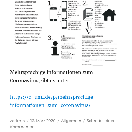
Mehrsprachige Informationen zum
Coronavirus gibt es unter:
https://b-umf.de/p/mehrsprachige-
informationen-zum-coronavirus/
Autor
Veröffentlicht
Kategorien
zadmin
16. März 2020
Allgemein
Schreibe einen
am
zu
Kommentar