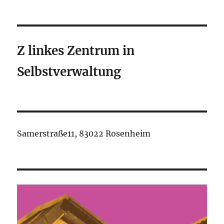
Das
Z
macht
erst
mal
Z linkes Zentrum in
zu.
Selbstverwaltung
Samerstraße11, 83022 Rosenheim