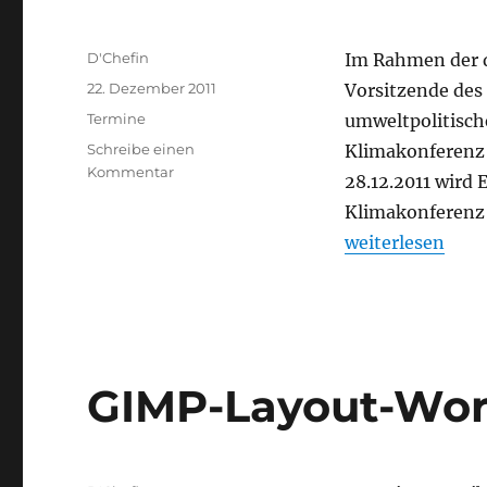
Autor
D'Chefin
Im Rahmen der 
Veröffentlicht
22. Dezember 2011
Vorsitzende de
am
Kategorien
Termine
umweltpolitisch
Schreibe einen
Klimakonferenz 
zu
Kommentar
28.12.2011 wird 
Mi,
Klimakonferenz 
28.12:
Eva
„Mi, 28.12: Eva 
weiterlesen
Bulling-
Schröter
berichtet
von
der
Klimakonferenz
GIMP-Layout-Wo
in
Durban