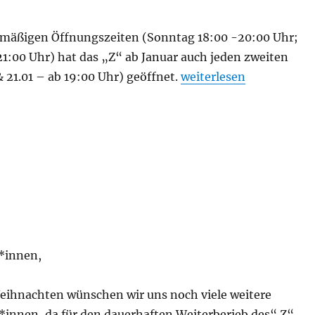
mäßigen Öffnungszeiten (Sonntag 18:00 -20:00 Uhr;
1:00 Uhr) hat das „Z“ ab Januar auch jeden zweiten
„Samstag Z (07.01 & 21.
 21.01 – ab 19:00 Uhr) geöffnet.
weiterlesen
*innen,
Weihnachten wünschen wir uns noch viele weitere
*innen, da für den dauerhaften Weiterberieb des“ Z“