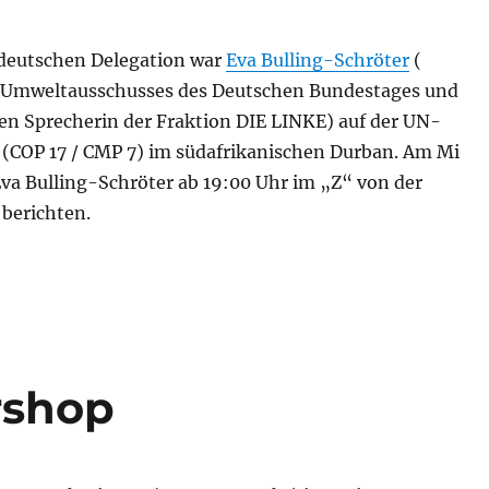
deutschen Delegation war
Eva Bulling-Schröter
(
s Umweltausschusses des Deutschen Bundestages und
en Sprecherin der Fraktion DIE LINKE) auf der UN-
(COP 17 / CMP 7) im südafrikanischen Durban. Am Mi
Eva Bulling-Schröter ab 19:00 Uhr im „Z“ von der
berichten.
Bulling-Schröter berichtet von der Klimakonferenz in D
rshop