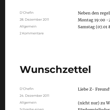
Autor
D'Chefin
Neben den regel
Veröffentlicht
28. Dezember 2011
Montag 19:00 -2
am
Kategorien
Allgemein
Samstag (07.01 &
zu
2 Kommentare
Samstag
Z
(07.01
&
21.01)
Wunschzettel
Autor
D'Chefin
Liebe Z- Freund
Veröffentlicht
24. Dezember 2011
am
Kategorien
Allgemein
(nicht nur) zu 
Schreibe einen
Fördermiglieder