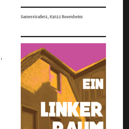
Samerstraße11, 83022 Rosenheim
,
: Treffen des Initiativkreis Migration Rosenheim“