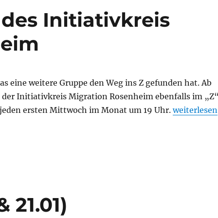
 des Initiativkreis
heim
das eine weitere Gruppe den Weg ins Z gefunden hat. Ab
ch der Initiativkreis Migration Rosenheim ebenfalls im „Z“
„Mi, 04.01.
d jeden ersten Mittwoch im Monat um 19 Uhr.
weiterlesen
 21.01)