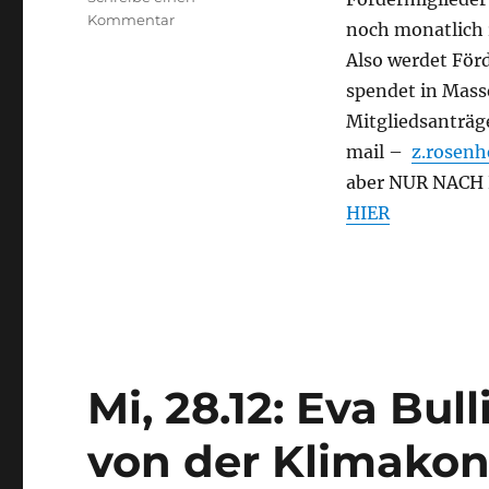
zu
Kommentar
noch monatlich 
Wunschzettel
Also werdet Förd
spendet in Mass
Mitgliedsanträg
mail –
z.rosen
aber NUR NACH R
HIER
Mi, 28.12: Eva Bul
von der Klimakon