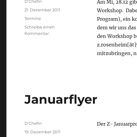
Autor
D'Chefin
Am Mi, 28.12 gib
Veröffentlicht
21. Dezember 2011
Workshop. Dabei
am
Kategorien
Termine
Program), ein k
Schreibe einen
dem wir uns das 
zu
Kommentar
den Workshop bi
GIMP-
z.rosenheim[ät]
Layout-
Worshop
mitzubringen, n
Januarflyer
Autor
D'Chefin
Der Z- Januarpr
Veröffentlicht
19. Dezember 2011