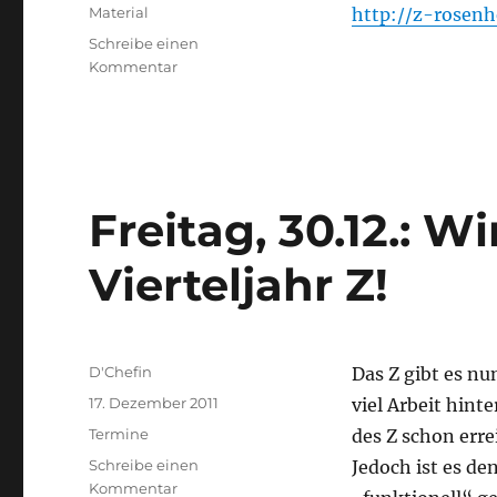
am
Kategorien
Material
http://z-rosenh
Schreibe einen
zu
Kommentar
Januarflyer
Freitag, 30.12.: Wi
Vierteljahr Z!
Autor
D'Chefin
Das Z gibt es nu
Veröffentlicht
17. Dezember 2011
viel Arbeit hint
am
Kategorien
Termine
des Z schon erre
Schreibe einen
Jedoch ist es d
zu
Kommentar