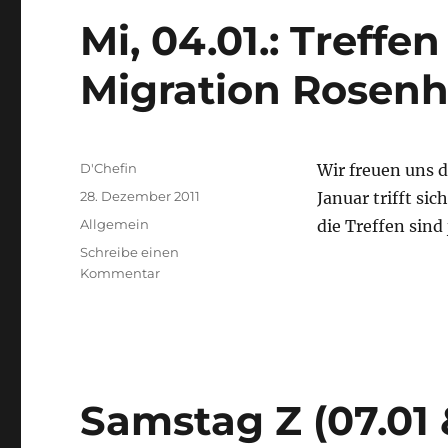
Mi, 04.01.: Treffen
Migration Rosen
Autor
D'Chefin
Wir freuen uns 
Veröffentlicht
28. Dezember 2011
Januar trifft si
am
Kategorien
Allgemein
die Treffen sin
Schreibe einen
zu
Kommentar
Mi,
04.01.:
Treffen
des
Initiativkreis
Migration
Samstag Z (07.01 &
Rosenheim