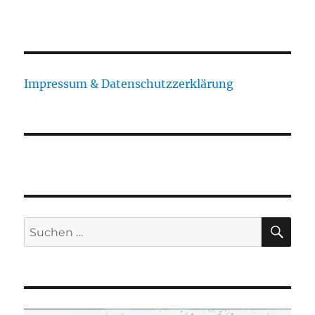
Impressum & Datenschutzzerklärung
SU
Suchen
nach: