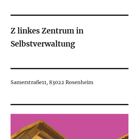
neue
Radikalität
der
Abtreibungsgegner_innen
Z linkes Zentrum in
im
(inter-)nationalen
Selbstverwaltung
Raum
–
Buch
des
Monats
Juli
Samerstraße11, 83022 Rosenheim