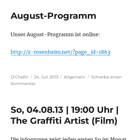
August-Programm
Unser August-Programm ist online:
http://z-rosenheim.net/?page_id=1863
Autor
Veröffentlicht
Kategorien
D'Chefin
24. Juli 2013
Allgemein
Schreibe einen
am
zu
Kommentar
August-
Programm
So, 04.08.13 | 19:00 Uhr |
The Graffiti Artist (Film)
Die infogruppe zeigt jeden ersten So im Monat