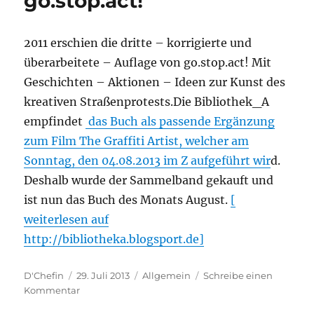
go.stop.act!
2011 erschien die dritte – korrigierte und
überarbeitete – Auflage von go.stop.act! Mit
Geschichten – Aktionen – Ideen zur Kunst des
kreativen Straßenprotests.Die Bibliothek_A
empfindet
das Buch als passende Ergänzung
zum Film The Graffiti Artist, welcher am
Sonntag, den 04.08.2013 im Z aufgeführt wir
d.
Deshalb wurde der Sammelband gekauft und
ist nun das Buch des Monats August.
[
weiterlesen auf
http://bibliotheka.blogsport.de]
Autor
Veröffentlicht
Kategorien
D'Chefin
29. Juli 2013
Allgemein
Schreibe einen
am
zu
Kommentar
go.stop.act!