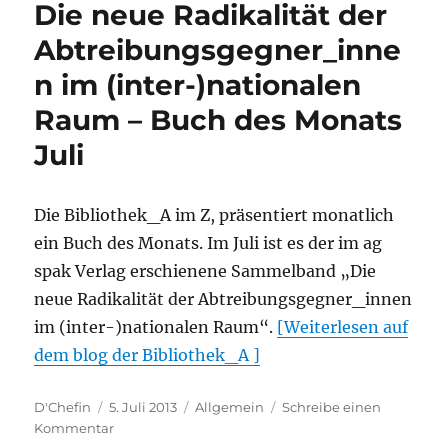
Die neue Radikalität der
19:00
Uhr
Abtreibungsgegner_inne
|
n im (inter-)nationalen
The
Graffiti
Raum – Buch des Monats
Artist
(Film)
Juli
Die Bibliothek_A im Z, präsentiert monatlich
ein Buch des Monats. Im Juli ist es der im ag
spak Verlag erschienene Sammelband „Die
neue Radikalität der Abtreibungsgegner_innen
im (inter-)nationalen Raum“.
[Weiterlesen auf
dem blog der Bibliothek_A ]
Autor
Veröffentlicht
Kategorien
D'Chefin
5. Juli 2013
Allgemein
Schreibe einen
am
zu
Kommentar
Die