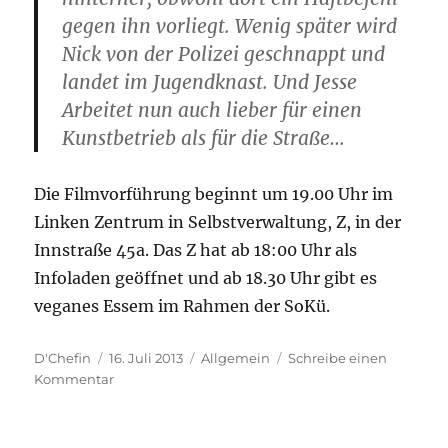
gegen ihn vorliegt. Wenig später wird
Nick von der Polizei geschnappt und
landet im Jugendknast. Und Jesse
Arbeitet nun auch lieber für einen
Kunstbetrieb als für die Straße…
Die Filmvorführung beginnt um 19.00 Uhr im
Linken Zentrum in Selbstverwaltung, Z, in der
Innstraße 45a. Das Z hat ab 18:00 Uhr als
Infoladen geöffnet und ab 18.30 Uhr gibt es
veganes Essem im Rahmen der SoKü.
Autor
Veröffentlicht
Kategorien
D'Chefin
16. Juli 2013
Allgemein
Schreibe einen
am
zu
Kommentar
So,
04.08.13
|