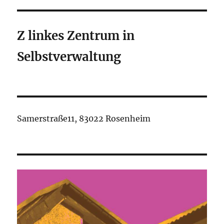
–
eine
rechte
Z linkes Zentrum in
Siedlungsbeweg
Selbstverwaltung
Samerstraße11, 83022 Rosenheim