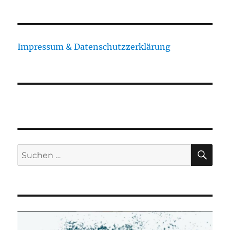
Impressum & Datenschutzzerklärung
SU
Suchen
nach: