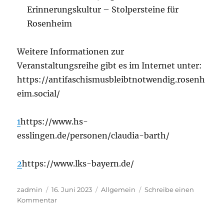
Erinnerungskultur – Stolpersteine für
Rosenheim
Weitere Informationen zur
Veranstaltungsreihe gibt es im Internet unter:
https://antifaschismusbleibtnotwendig.rosenh
eim.social/
1
https://www.hs-
esslingen.de/personen/claudia-barth/
2
https://www.lks-bayern.de/
Autor
Veröffentlicht
Kategorien
zadmin
16. Juni 2023
Allgemein
Schreibe einen
am
zu
Kommentar
Ausstellung:
Anastasia