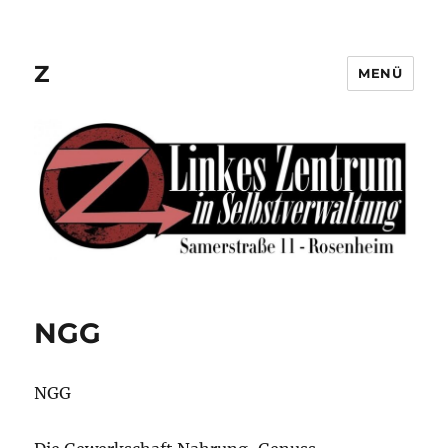
Z
MENÜ
NGG
NGG