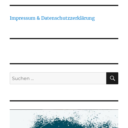
Impressum & Datenschutzzerklärung
SU
Suchen
nach: