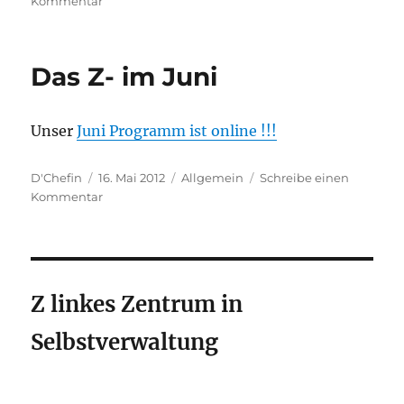
Kommentar
Libertier
herzlich
willkommen
Das Z- im Juni
im
Z
Unser
Juni Programm ist online !!!
Autor
Veröffentlicht
Kategorien
D'Chefin
16. Mai 2012
Allgemein
Schreibe einen
am
zu
Kommentar
Das
Z-
im
Juni
Z linkes Zentrum in
Selbstverwaltung