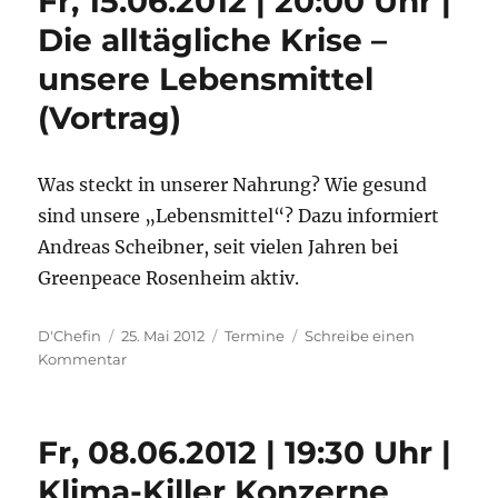
Fr, 15.06.2012 | 20:00 Uhr |
Die alltägliche Krise –
unsere Lebensmittel
(Vortrag)
Was steckt in unserer Nahrung? Wie gesund
sind unsere „Lebensmittel“? Dazu informiert
Andreas Scheibner, seit vielen Jahren bei
Greenpeace Rosenheim aktiv.
Autor
Veröffentlicht
Kategorien
D'Chefin
25. Mai 2012
Termine
Schreibe einen
am
zu
Kommentar
Fr,
15.06.2012
|
Fr, 08.06.2012 | 19:30 Uhr |
20:00
Uhr
Klima-Killer Konzerne
|