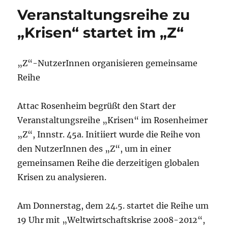
|
Veranstaltungsreihe zu
19:00
Uhr
„Krisen“ startet im „Z“
|
„Barfuss
durch
„Z“-NutzerInnen organisieren gemeinsame
Hiroshima“
Reihe
(
Film)
Attac Rosenheim begrüßt den Start der
Veranstaltungsreihe „Krisen“ im Rosenheimer
„Z“, Innstr. 45a. Initiiert wurde die Reihe von
den NutzerInnen des „Z“, um in einer
gemeinsamen Reihe die derzeitigen globalen
Krisen zu analysieren.
Am Donnerstag, dem 24.5. startet die Reihe um
19 Uhr mit „Weltwirtschaftskrise 2008-2012“,