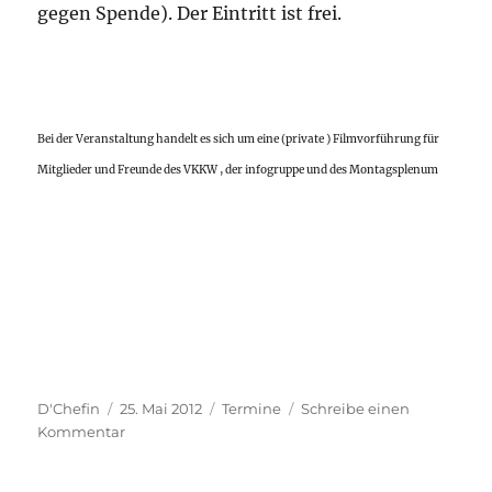
gegen Spende). Der Eintritt ist frei.
Bei der Veranstaltung handelt es sich um eine (private ) Filmvorführung für
Mitglieder und Freunde des VKKW , der infogruppe und des Montagsplenum
Autor
Veröffentlicht
Kategorien
D'Chefin
25. Mai 2012
Termine
Schreibe einen
am
zu
Kommentar
So,
03.06.2012