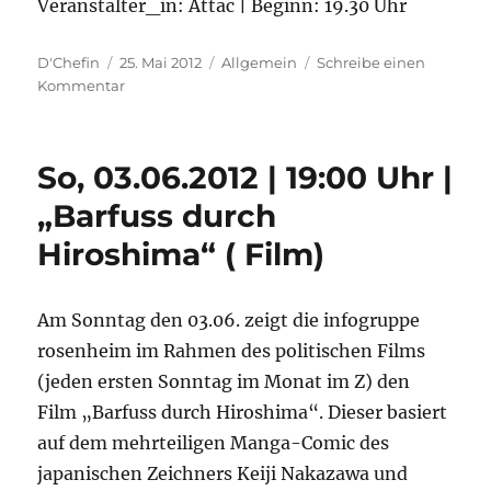
Veranstalter_in: Attac | Beginn: 19.30 Uhr
Autor
Veröffentlicht
Kategorien
D'Chefin
25. Mai 2012
Allgemein
Schreibe einen
am
zu
Kommentar
Fr,
08.06.2012
|
So, 03.06.2012 | 19:00 Uhr |
19:30
Uhr
„Barfuss durch
|
Hiroshima“ ( Film)
Klima-
Killer
Konzerne
(Vortrag)
Am Sonntag den 03.06. zeigt die infogruppe
rosenheim im Rahmen des politischen Films
(jeden ersten Sonntag im Monat im Z) den
Film „Barfuss durch Hiroshima“. Dieser basiert
auf dem mehrteiligen Manga-Comic des
japanischen Zeichners Keiji Nakazawa und