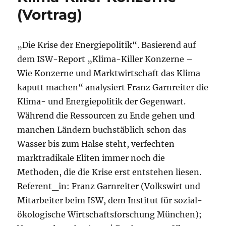
(Vortrag)
Die
alltägliche
Krise
–
„Die Krise der Energiepolitik“. Basierend auf
unsere
dem ISW-Report „Klima-Killer Konzerne –
Lebensmittel
Wie Konzerne und Marktwirtschaft das Klima
(Vortrag)
kaputt machen“ analysiert Franz Garnreiter die
Klima- und Energiepolitik der Gegenwart.
Während die Ressourcen zu Ende gehen und
manchen Ländern buchstäblich schon das
Wasser bis zum Halse steht, verfechten
marktradikale Eliten immer noch die
Methoden, die die Krise erst entstehen liesen.
Referent_in: Franz Garnreiter (Volkswirt und
Mitarbeiter beim ISW, dem Institut für sozial-
ökologische Wirtschaftsforschung München);