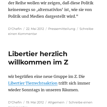
der Reihe wollen wir zeigen, daß diese Politik
keineswegs so ‚alternativlos‘ ist, wie sie von
Politik und Medien dargestellt wird.“
Autor
Veröffentlicht
Kategorien
D'Chefin
22. Mai 2012
Pressemitteilung
Schreibe
am
zu
einen Kommentar
Veranstaltungsreihe
zu
„Krisen“
Libertier herzlich
startet
im
willkommen im Z
„Z“
wir begrüßen eine neue Gruppe im Z. Die
Libertier Tierrechtsaktion
trifft sich immer
wieder Sonntags in unseren Räumen.
Autor
Veröffentlicht
Kategorien
D'Chefin
19. Mai 2012
Allgemein
Schreibe einen
am
zu