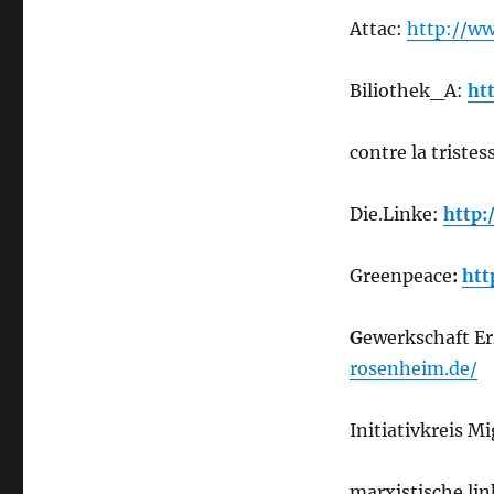
Attac:
http://ww
Biliothek_A:
ht
contre la tristes
Die.Linke:
http:
Greenpeace
:
htt
G
ewerkschaft E
rosenheim.de/
Initiativkreis 
marxistische li