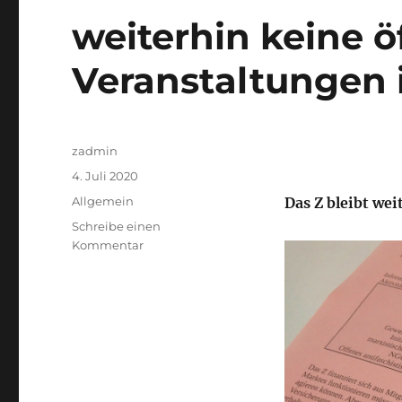
weiterhin keine ö
Veranstaltungen 
Autor
zadmin
Veröffentlicht
4. Juli 2020
am
Kategorien
Allgemein
Das Z bleibt
wei
Schreibe einen
zu
Kommentar
weiterhin
keine
öffentlichen
Veranstaltungen
im
Z