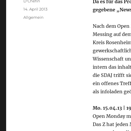
Autor
D'Chefin
Da es für das P
Veröffentlicht
14. April 2013
gegebene „News“
am
Kategorien
Allgemein
Nach dem Open
Messing auf dem
Kreis Rosenhei
gewerkschaftlic
Wissenschaft un
intern das inha
die SDAJ trifft 
ein offenes Tref
als infoladen ge
Mo. 15.04.13 | 
Open Monday ma
Das Z hat jeden