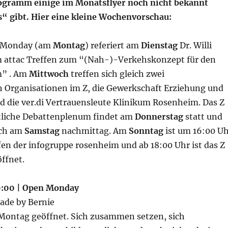
rogramm einige im Monatsflyer noch nicht bekannt
 gibt. Hier eine kleine Wochenvorschau:
 Monday (am
Montag
) referiert am
Dienstag
Dr. Willi
 attac Treffen zum “(Nah-)-Verkehskonzept für den
m” . Am
Mittwoch
treffen sich gleich zwei
h Organisationen im Z, die Gewerkschaft Erziehung und
d die ver.di Vertrauensleute Klinikum Rosenheim. Das Z
ltliche Debattenplenum findet am
Donnerstag
statt und
sich am
Samstag
nachmittag. Am
Sonntag
ist um 16:00 U
fen der infogruppe rosenheim und ab 18:00 Uhr ist das Z
öffnet.
19:00 | Open Monday
de by Bernie
 Montag geöffnet. Sich zusammen setzen, sich