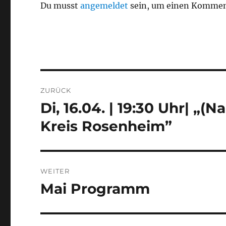
Du musst
angemeldet
sein, um einen Kommen
Beitragsnavigation
ZURÜCK
Di, 16.04. | 19:30 Uhr| „
Vorheriger
Beitrag:
Kreis Rosenheim”
WEITER
Mai Programm
Nächster
Beitrag: