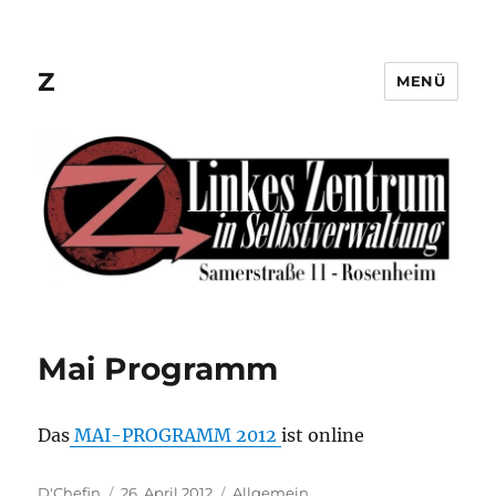
Z
MENÜ
Mai Programm
Das
MAI-PROGRAMM 2012
ist online
Autor
Veröffentlicht
Kategorien
D'Chefin
26. April 2012
Allgemein