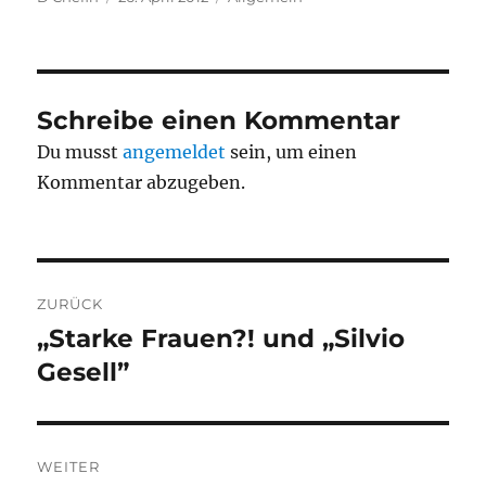
am
Schreibe einen Kommentar
Du musst
angemeldet
sein, um einen
Kommentar abzugeben.
Beitragsnavigation
ZURÜCK
„Starke Frauen?! und „Silvio
Vorheriger
Beitrag:
Gesell”
WEITER