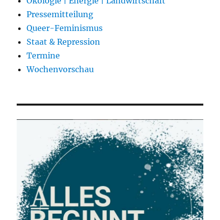
Ökologie | Energie | Landwirtschaft
Pressemitteilung
Queer-Feminismus
Staat & Repression
Termine
Wochenvorschau